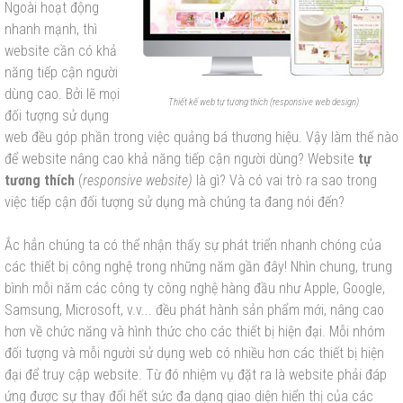
Ngoài hoạt động
nhanh mạnh, thì
website cần có khả
năng tiếp cận người
dùng cao. Bởi lẽ mọi
Thiết kế web tự tương thích (responsive web design)
đối tượng sử dụng
web đều góp phần trong việc quảng bá thương hiệu. Vậy làm thế nào
để website nâng cao khả năng tiếp cận người dùng? Website
tự
tương thích
(
responsive website)
là gì? Và có vai trò ra sao trong
việc tiếp cận đối tượng sử dụng mà chúng ta đang nói đến?
Ắc hẳn chúng ta có thể nhận thấy sự phát triển nhanh chóng của
các thiết bị công nghệ trong những năm gần đây! Nhìn chung, trung
bình mỗi năm các công ty công nghệ hàng đầu như Apple, Google,
Samsung, Microsoft, v.v... đều phát hành sản phẩm mới, nâng cao
hơn về chức năng và hình thức cho các thiết bị hiện đại. Mỗi nhóm
đối tượng và mỗi người sử dụng web có nhiều hơn các thiết bị hiện
đại để truy cập website. Từ đó nhiệm vụ đặt ra là website phải đáp
ứng được sự thay đổi hết sức đa dạng giao diện hiển thị của các