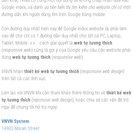
dẫn khác nhau có cùng một nội dung sẽ không chấp nhận đưa vào
Google index, và dành
ưu tiên hiển thị tìm kiếm cho website chỉ có một
đường dẫn,
khi người dùng tìm trên Google bằng mobile.
Con đường duy nhất hiện nay để Google index website là, phải làm
sao để cho chỉ có 1 đường dẫn duy nhất cho tất cả PC, Laptop,
Tablet, Mobile. v.v... cách gỉai quyết là
web tự tương thích
(
responsive web
) cũng là gợi ý của Google yêu cầu các website phải
dùng
web tự tương thích
(
responsive web
)
VNVN nhận
thiết kế web tự tương thích
(
responsive web design
)
trên tất cả các lĩnh vực.
Liên lạc với VNVN khi cần tham khảo thêm thông tin về
thiết kế web
tự tương thích
(reponsive web design)
, hoặc chia sẽ các vấn đề trở
ngại để chúng tôi hỗ trợ ngay.
VNVN System
14902 Moran Street