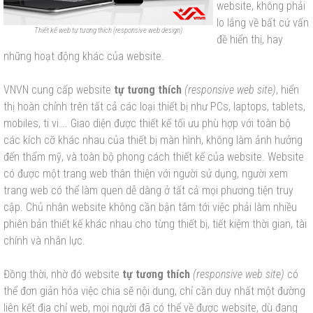
website, không phải
lo lắng về bất cứ vấn
Thiết kế web tự tương thích (responsive web design)
đề hiển thị, hay
những hoạt động khác của website.
VNVN cung cấp website
tự tương thích
(responsive web site)
, hiển
thị hoàn chỉnh trên tất cả các loại thiết bị như PCs, laptops, tablets,
mobiles, ti vi…. Giao diện được thiết kế tối ưu phù hợp với toàn bộ
các kích cỡ khác nhau của thiết bị màn hình, không làm ảnh hưởng
đến thẩm mỹ, và toàn bộ phong cách thiết kế của website. Website
có được một trang web thân thiện với người sử dụng, người xem
trang web có thể làm quen dễ dàng ở tất cả mọi phương tiện truy
cập. Chủ nhân website không cần bận tâm tới việc phải làm nhiều
phiên bản thiết kế khác nhau cho từng thiết bị, tiết kiệm thời gian, tài
chính và nhân lực.
Đồng thời, nhờ đó website
tự tương thích
(responsive web site)
có
thể đơn giản hóa việc chia sẽ nội dung, chỉ cần duy nhất một đường
liên kết địa chỉ web, mọi người đã có thể về được website, dù đang