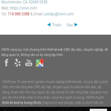
Westminster, CA 92683-5538
Web:
https://vnvn.com
Tel:
714.988.5388
& Email:
Lienlac@vnvn.com
.
Trước
Sau
VNVN sáng tạo một chương trình thiết kế web CMS độc đáo, chuyên nghiệp, dễ
dàng quản trị, không cần có kỹ năng lập trình.
VNVN hơn 15 năm kinh nghiệm chuyên nghiệp thiết kế web, công ty đã tự phát
triển một nền tảng web CMS độc lập, chuyên quản trị website độc đáo, dễ
dàng, thuận tiện cho mọi người, do vậy chúng tôi sẳn sàng đáp ứng được mọi
yêu cầu khó khăn nhất từ chủ nhân, cũng như người sử dụng. VNVN chuyên
thiết kế web tự tương thích
(
responsive web design
), web tự chỉnh hiển thị
thân thiện, thích hợp theo kích cỡ thiết bị màn hình.