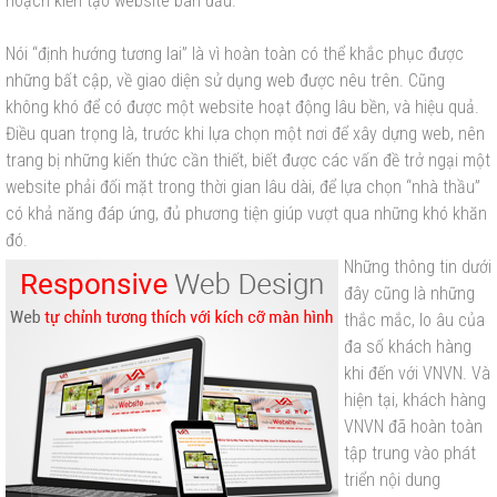
hoạch kiến tạo website ban đầu.
Nói “định hướng tương lai” là vì hoàn toàn có thể khắc phục được
những bất cập, về giao diện sử dụng web được nêu trên. Cũng
không khó để có được một website hoạt động lâu bền, và hiệu quả.
Điều quan trọng là, trước khi lựa chọn một nơi để xây dựng web, nên
trang bị những kiến thức cần thiết, biết được các vấn đề trở ngại một
website phải đối mặt trong thời gian lâu dài, để lựa chọn “nhà thầu”
có khả năng đáp ứng, đủ phương tiện giúp vượt qua những khó khăn
đó.
Những thông tin dưới
đây cũng là những
thắc mắc, lo âu của
đa số khách hàng
khi đến với VNVN. Và
hiện tại, khách hàng
VNVN đã hoàn toàn
tập trung vào phát
triển nội dung